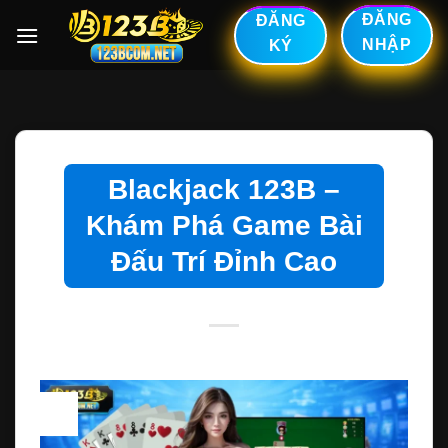
Chuyển
ĐĂNG
ĐĂNG
đến
NHẬP
KÝ
nội
dung
CASINO
Blackjack 123B –
Khám Phá Game Bài
Đấu Trí Đỉnh Cao
ĐÃ ĐĂNG TRÊN
17 THÁNG 3, 2026
BỞI
ADMIN
17
Th3