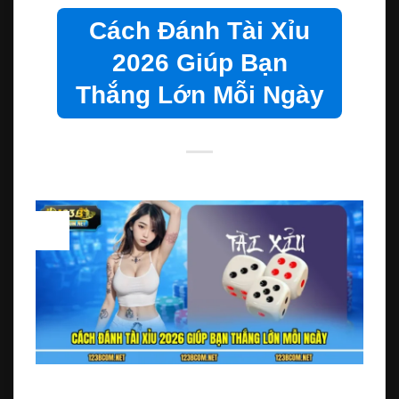
Cách Đánh Tài Xỉu
2026 Giúp Bạn
Thắng Lớn Mỗi Ngày
ĐÃ ĐĂNG TRÊN
17 THÁNG 3, 2026
BỞI
ADMIN
17
Th3
123B đồng hành cùng bạn khám phá chiến thuật