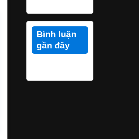
Thưởng Mới
Bình luận
gần đây
Không có bình luận nào
để hiển thị.