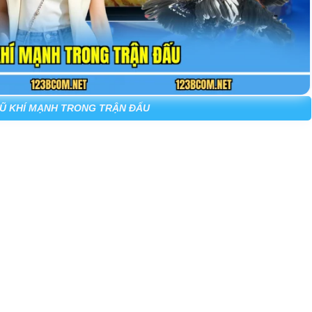
Ũ KHÍ MẠNH TRONG TRẬN ĐẤU
23B
là cựa dao, một lưỡi kim loại sắc bén được gắn vào chân
cựa tròn và cựa dao, với thiết kế sắc bén có khả năng tạo ra vết
o. Loại cựa được sử dụng có thể định đoạt trận đấu một cách
n phân tích.
inh bạch trong 30 giây
õ ràng và nhanh chóng. Một chiến kê sẽ bị xử thua khi bỏ chạy,
vong. Nếu cả hai cùng gục ngã hay không thể tiếp tục thi đấu
ử hòa. Kết quả được cập nhật và trả thưởng chỉ trong khoảng 30