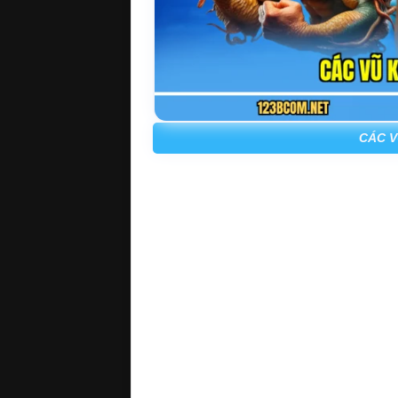
CÁC V
Vũ khí chính trong
đá gà cựa dao 1
của chiến kê. Có hai loại phổ biến là 
thương sâu, mang tính sát thương ca
chớp nhoáng và là yếu tố quan trọng cầ
Cách phân định thắng thua m
Kết quả một trận đấu được phân định r
không còn khả năng chiến đấu hoặc tử 
sau thời gian quy định, trọng tài sẽ x