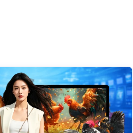
 riêng.
 màu đỏ) giành chiến thắng.
(ô màu xanh) giành chiến thắng.
ả hòa, khi cả hai chiến kê đều không thể tiếp tục thi đấu. Cửa
n 1:8.
ận đấu