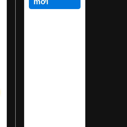
mới
Đá Gà Cựa Sắt 123B
Luật Chơi Cùng Chiến
Thuật Đỉnh Cao
Đá Gà Cựa Dao 123B-
Chinh Phục Đấu Trường
Đỉnh Cao
Bắn Cá Long Vương
123B Khám Phá Đại
Dương Xanh Chín 2026
Bắn Cá Hải Vương Săn
Kho Báu Đại Dương Cực
Khủng Trên 123B
Siêu Cá Nổ Hủ 123B –
Mở Ra Kỷ Nguyên Săn