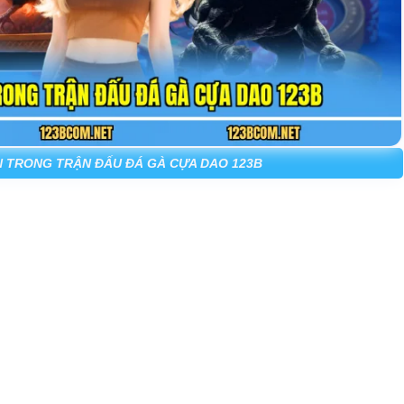
 TRONG TRẬN ĐẤU ĐÁ GÀ CỰA DAO 123B
quy tắc là yêu cầu đầu tiên. Sân chơi của chúng tôi đã sắp xếp
ới dễ dàng tiếp cận. Hiểu rõ quy trình giúp bạn thao tác chuẩn
g chiến lược cá cược hiệu quả. Chúng tôi luôn ưu tiên sự minh
hổ biến
 bạn có ba lựa chọn cược chính. Lựa chọn cửa cược phù hợp
ận định của bạn về hai chiến kê. Mỗi cửa cược đều có tỷ lệ trả