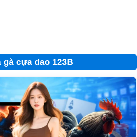
 xanh chín
 nền tảng áp dụng công nghệ giám sát hiện đại. Mọi kết quả
ưởng ngay sau khi trận đấu kết thúc. Tính công bằng còn được
gà uy tín, hạn chế mọi can thiệp từ bên ngoài, mang đến môi
á gà cựa dao 123B