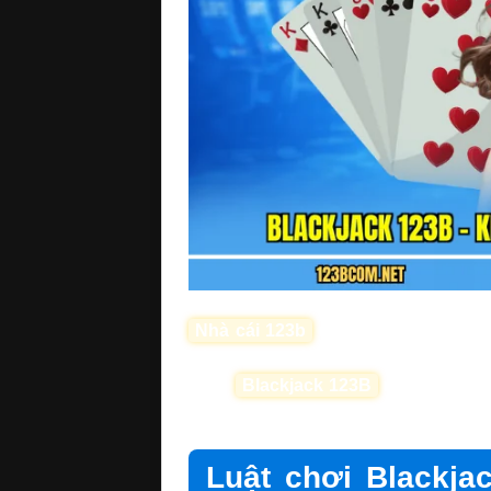
Nhà cái 123b
mở ra thế giới đấu trí
Sân chơi đã nâng cấp trò chơi với tỷ l
ngày.
Blackjack 123B
mang đến nhữn
phần thưởng giá trị.
Luật chơi Blackj