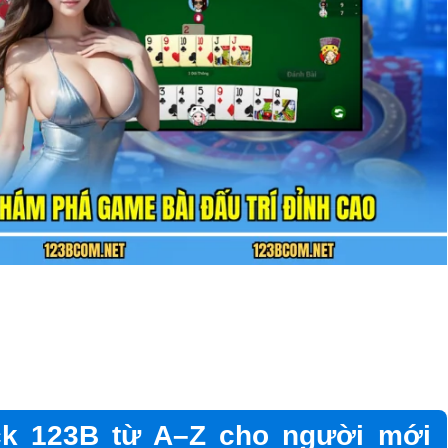
 đỉnh cao, nơi kỹ năng và chiến thuật quyết định chiến thắng.
ệ thưởng độc quyền 3:2, thu hút đông đảo hội viên tham gia mỗi
g ván bài 21 điểm kịch tính, giúp bạn chinh phục và rinh về
ack 123B từ A–Z cho người mới