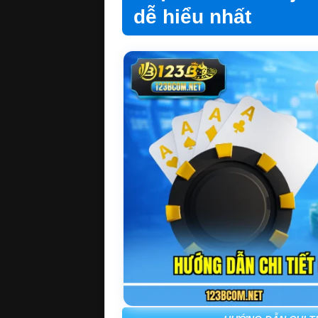
dễ hiểu nhất