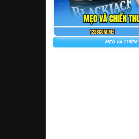
MẸO VÀ CHIẾN 
Bạn muốn tối ưu hóa cơ hội chiến thắn
đã được chứng minh hiệu quả là con 
chơi sử dụng tư duy phân tích để đưa r
Người chơi nên dừng rút bài 
Đây là quy tắc vàng trong
blackjack 
đến 20, rủi ro rút thêm bài và bị “quắ
Dừng (Stand) là quyết định khôn ngoan
có khả năng bị thua cuộc.