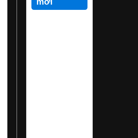
mới
Đá Gà Cựa Sắt 123B
Luật Chơi Cùng Chiến
Thuật Đỉnh Cao
Đá Gà Cựa Dao 123B-
Chinh Phục Đấu Trường
Đỉnh Cao
Bắn Cá Long Vương
123B Khám Phá Đại
Dương Xanh Chín 2026
Bắn Cá Hải Vương Săn
Kho Báu Đại Dương Cực
Khủng Trên 123B
Siêu Cá Nổ Hủ 123B –
Mở Ra Kỷ Nguyên Săn