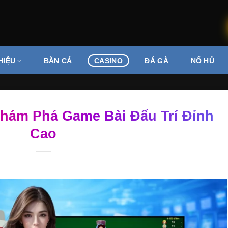
HIỆU
BẮN CÁ
CASINO
ĐÁ GÀ
NỔ HỦ
CASINO
Khám Phá Game Bài Đấu Trí Đỉnh
Cao
NG TRÊN
17 THÁNG 3, 2026
BỞI
ADMIN